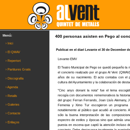
Menú:
400 personas asisten en Pego al conc
› Inici
Publicat en el diari Levante el 30 de December d
› El QMAV
Levante-EMV
› Repertori
El Teatro Municipal de Pego se quedó pequeño la 
› Partitures Gratis
el concierto realizado por el grupo Al Vent (QMA
años de su nacimiento. El acto contaba con el pa
› Discografia
cultura del Ayuntamiento y la colaboración de des
› Agenda
"Cinc anys donant la nota" fue el lema escogid
recogía con documentos rememorativos la histor
› Retalls
del grupo: Ferran Ferrando, Joan Lluís Alemany, J
› Galeries
Femenia y Ximo Tur escogieron un programa 
notablemente al público que acudió al concierto. A
› Contacte
sólo la buena interpretación de las composicio
espectro de estilos y épocas sino que admás una o
› Enllaços
puesta en escena que captó la atención incluso del 
concierto. Debe destacarse igualmente la acertada