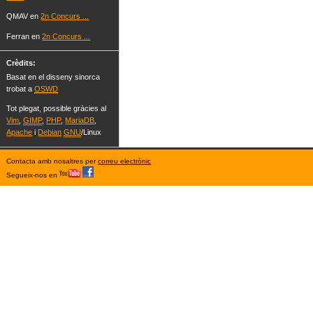
QMAV en
2n Concurs ...
Ferran en
2n Concurs ...
Crèdits:
Basat en el disseny sinorca
trobat a
OSWD
Tot plegat, possible gràcies al
Vim
,
GIMP
,
PHP
,
MariaDB
,
Apache
i
Debian
GNU
/Linux
Contacta amb nosaltres per
correu electrònic
Segueix-nos en