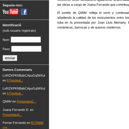
las obras a cargo de Joana Ferrando que contribuyó
Segueix-nos:
El sonido de QMAV refleja el serio y continuad
añadiendo la calidad de los instrumentos entre l
tuba en fa presentada por Joan Lluís Alemany. 
Identificació
románticas, barrocas y de autores modernos.
(sols usuaris registrats)
Nom:
Pass:
Darrers Comentaris
LofXZKPKNBabCApuGqIWXul
en
II Festival...
LofXZKPKNBabCApuGqIWXul
en
II Festival...
QMAV en
Presentació...
Joana Ferrando D. en
Presentació...
Ferran Ferrando en
El QMAV
cre...