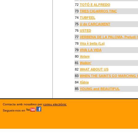
72
TOTÓ E ALFREDO
73
TRES CIGARROS TINC
74
TUBFEEL
75
U de CARCAIXENT
76
USTED
77
VERBENA DE LA PALOMA, Preludi 
78
Vita è bella (La)
79
VIVA LA VIDA
80
Volare
81
Walkin'
82
WHAT ABOUT US
83
WHEN THE SAINTS GO MARCHNG 
84
Xàbia
85
YOUNG and BEAUTIFUL
Contacta amb nosaltres per
correu electrònic
Segueix-nos en