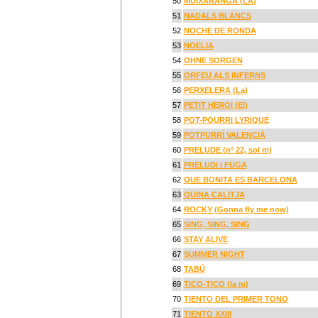
50
MUIXARANGA (LA)
51
NADALS BLANCS
52
NOCHE DE RONDA
53
NOELIA
54
OHNE SORGEN
55
ORFEU ALS INFERNS
56
PERXELERA (La)
57
PETIT HEROI (El)
58
POT-POURRI LYRIQUE
59
POTPURRÍ VALENCIÀ
60
PRELUDE (nº 22, sol m)
61
PRELUDI i FUGA
62
QUE BONITA ES BARCELONA
63
QUINA CALITJA
64
ROCKY (Gonna fly me now)
65
SING, SING, SING
66
STAY ALIVE
67
SUMMER NIGHT
68
TABÚ
69
TICO-TICO (la m)
70
TIENTO DEL PRIMER TONO
71
TIENTO XXIII