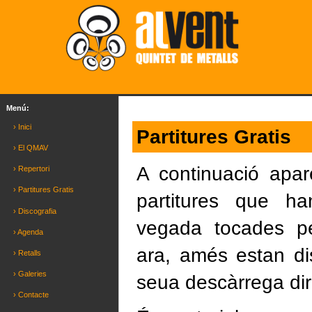
Menú:
› Inici
Partitures Gratis
› El QMAV
A continuació apare
› Repertori
› Partitures Gratis
partitures que ha
› Discografia
vegada tocades p
› Agenda
ara, amés estan di
› Retalls
› Galeries
seua descàrrega dire
› Contacte