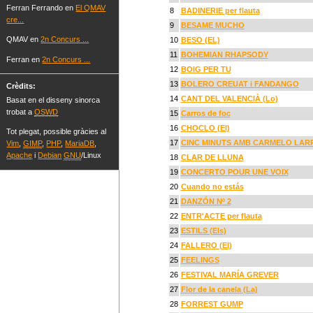
Ferran Ferrando en
El QMAV
8
BADINERIE per flauta
cre...
9
BESAME MUCHO
QMAV en
2n Concurs ...
10
BESO (EL)
11
BOHEMIAN RHAPSODY
Ferran en
2n Concurs ...
12
BOIG PER TU
13
BOLERO CREUAT i FANDANGO
Crèdits:
14
CANT DEL VALENCIÀ (Lo)
Basat en el disseny sinorca
trobat a
OSWD
15
Carros de foc
16
CHOCLO (El)
Tot plegat, possible gràcies al
17
CINC MINUTS AMB CARMELO LAR
Vim
,
GIMP
,
PHP
,
MariaDB
,
Apache
i
Debian
GNU
/Linux
18
CLAR DE LLUNA
19
CONCERTO POUR UNE VOIX
20
Cuando no estás
21
DANZÓN Nº 2
22
ENTR'ACTE per flauta
23
ESTILS (Els)
24
FALLERO (El)
25
FEELINGS
26
FESTIVAL MARÍA GREVER
27
Flor de la canela (La)
28
FORREST GUMP