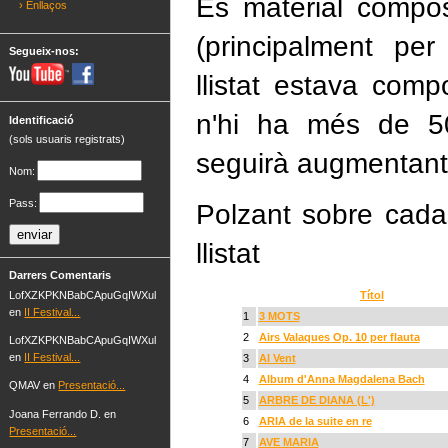
És material compo
› Enllaços
(principalment per
Segueix-nos:
llistat estava com
n'hi ha més de 50
Identificació
(sols usuaris registrats)
seguirà augmentant
Nom:
Pass:
Polzant sobre cada
llistat
Darrers Comentaris
LofXZKPKNBabCApuGqIWXul
Títol
en
II Festival...
1
3 MOTS
2
Airs Valaques Op. 10 per flauta
LofXZKPKNBabCApuGqIWXul
en
II Festival...
3
Al Vent
4
Album d'Anna Magdalena Bach
QMAV en
Presentació...
5
ARBRE DE DIANA (L')
Joana Ferrando D. en
6
ARIA de la suite en re
Presentació...
7
AVE MARIA