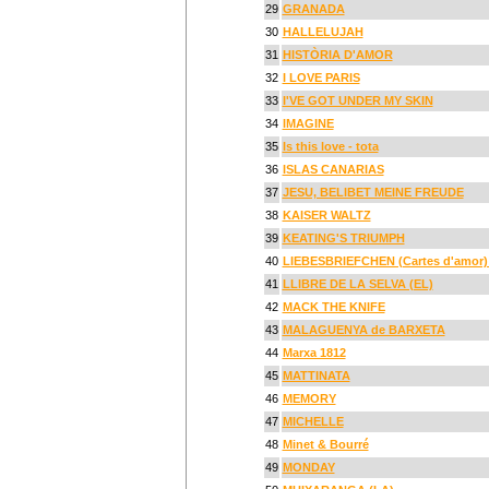
29
GRANADA
30
HALLELUJAH
31
HISTÒRIA D'AMOR
32
I LOVE PARIS
33
I'VE GOT UNDER MY SKIN
34
IMAGINE
35
Is this love - tota
36
ISLAS CANARIAS
37
JESU, BELIBET MEINE FREUDE
38
KAISER WALTZ
39
KEATING'S TRIUMPH
40
LIEBESBRIEFCHEN (Cartes d'amor) 
41
LLIBRE DE LA SELVA (EL)
42
MACK THE KNIFE
43
MALAGUENYA de BARXETA
44
Marxa 1812
45
MATTINATA
46
MEMORY
47
MICHELLE
48
Minet & Bourré
49
MONDAY