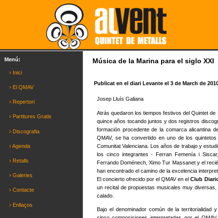
Menú:
Música de la Marina para el siglo XXI
› Inici
Publicat en el diari Levante el 3 de March de 201
› El QMAV
Josep Lluís Galiana
› Repertori
Atrás quedaron los tiempos festivos del Quintet de 
› Partitures Gratis
quince años tocando juntos y dos registros discog
formación procedente de la comarca alicantina de
› Discografia
QMAV, se ha convertido en uno de los quintetos 
Comunitat Valenciana. Los años de trabajo y estud
› Agenda
los cinco integrantes - Ferran Femenía i Siscar
› Retalls
Ferrando Doménech, Ximo Tur Massanet y el recién
han encontrado el camino de la excelencia interpret
› Galeries
El concierto ofrecido por el QMAV en el
Club Diari
un recital de propuestas musicales muy diversas, 
› Contacte
calado.
› Enllaços
Bajo el denominador común de la territorialidad 
cinco composiciones interpretadas por el QMA