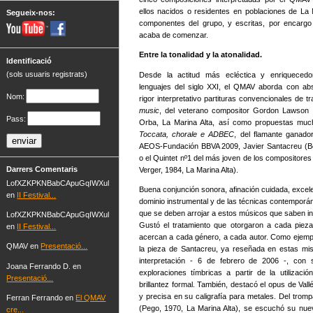
ellos nacidos o residentes en poblaciones de La M
Segueix-nos:
componentes del grupo, y escritas, por encargo
acaba de comenzar.
Entre la tonalidad y la atonalidad.
Identificació
(sols usuaris registrats)
Desde la actitud más ecléctica y enriquecedo
lenguajes del siglo XXI, el QMAV aborda con abso
Nom:
rigor interpretativo partituras convencionales de 
music
, del veterano compositor Gordon Lawson (
Pass:
Orba, La Marina Alta, así como propuestas mu
Toccata, chorale e ADBEC
, del flamante ganad
AEOS-Fundación BBVA 2009, Javier Santacreu (Ben
o el Quintet nº1 del más joven de los compositores 
Darrers Comentaris
Verger, 1984, La Marina Alta).
LofXZKPKNBabCApuGqIWXul
Buena conjunción sonora, afinación cuidada, excel
en
II Festival...
dominio instrumental y de las técnicas contemporá
que se deben arrojar a estos músicos que saben int
LofXZKPKNBabCApuGqIWXul
Gustó el tratamiento que otorgaron a cada pieza,
en
II Festival...
acercan a cada género, a cada autor. Como ejemp
QMAV en
Presentació...
la pieza de Santacreu, ya reseñada en estas mi
interpretación - 6 de febrero de 2006 -, con
Joana Ferrando D. en
exploraciones tímbricas a partir de la utilizaci
Presentació...
brillantez formal. También, destacó el opus de Vall
y precisa en su caligrafía para metales. Del tro
Ferran Ferrando en
El QMAV
(Pego, 1970, La Marina Alta), se escuchó su nu
cre...