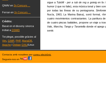
sigue a
Tubòfil
-
per a tub de reg a goteig en fa i
QMAV en
2n Concurs ...
humor (i que no falte), esta música tonal y bien so
por todas las líneas de su pentagrama.
Simfoni
Ferran en
2n Concurs ...
Nucía, 1963, La Marina Baixa), sonó formal, rí
cuatro movimientos contrastantes. La partitura d
Crèdits:
de cuatro piezas bailables, propone un viaje a trav
Basat en el disseny sinorca
Vals, Marcha, Tango y Tarantella
donde el apego po
trobat a
OSWD
sentir.
Tot plegat, possible gràcies al
Vim
,
GIMP
,
PHP
,
MariaDB
,
Apache
i
Debian
GNU
/Linux
Contacta amb nosaltres per
correu electrònic
Segueix-nos en