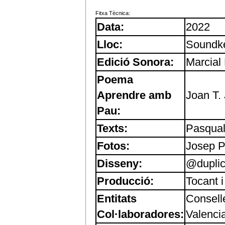
Fitxa Tècnica:
Data:
2022
Lloc:
Soundke
Edició Sonora:
Marcial 
Poema
Aprendre amb
Joan T.
Pau:
Texts:
Pasqual
Fotos:
Josep P
Disseny:
@dupli
Producció:
Tocant 
Entitats
Consel
Col·laboradores:
Valenci