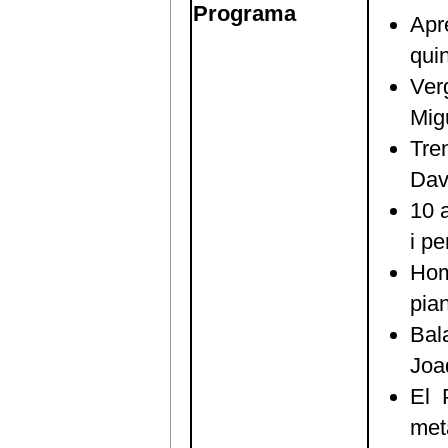
Programa
Apr
qui
Ver
Mig
Tre
Dav
10 
i p
Hom
pian
Bal
Joaq
El 
met