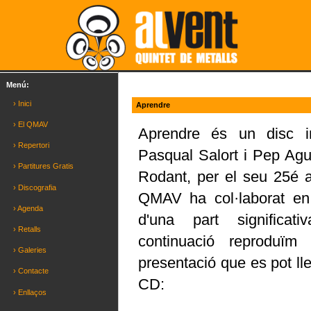
Menú:
› Inici
Aprendre
› El QMAV
Aprendre és un disc i
› Repertori
Pasqual Salort i Pep Agui
› Partitures Gratis
Rodant, per el seu 25é a
› Discografia
QMAV ha col·laborat en
› Agenda
d'una part significati
› Retalls
continuació reproduïm
› Galeries
presentació que es pot lle
› Contacte
CD:
› Enllaços