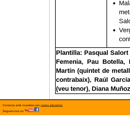
Mal
met
Salo
Ver
con
Plantilla: Pasqual Salort
Femenia, Pau Botella, 
Martín (quintet de metall
contrabaix), Raúl García
(veu tenor), Diana Muñoz
Contacta amb nosaltres per
correu electrònic
Segueix-nos en