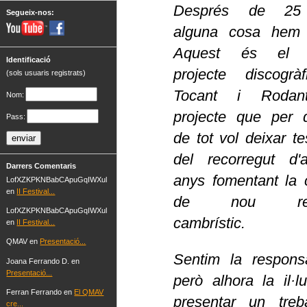
Després de 25
Segueix-nos:
alguna cosa hem 
Aquest és el p
Identificació
projecte discogrà
(sols usuaris registrats)
Tocant i Rodan
Nom:
projecte que per 
Pass:
de tot vol deixar te
del recorregut d'
Darrers Comentaris
anys fomentant la 
LofXZKPKNBabCApuGqIWXul
en
II Festival...
de nou repe
LofXZKPKNBabCApuGqIWXul
cambrístic.
en
II Festival...
QMAV en
Presentació...
Sentim la responsab
Joana Ferrando D. en
Presentació...
però alhora la il·l
Ferran Ferrando en
El QMAV
presentar un treb
cre...