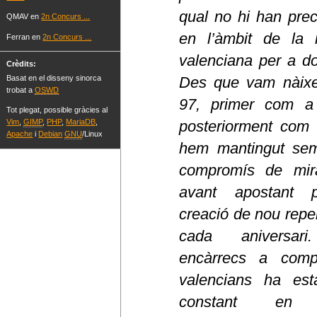
qual no hi han pre
QMAV en
2n Concurs ...
en l’àmbit de la 
Ferran en
2n Concurs ...
valenciana per a do
Crèdits:
Basat en el disseny sinorca
Des que vam nàixe
trobat a
OSWD
97, primer com a 
Tot plegat, possible gràcies al
posteriorment com
Vim
,
GIMP
,
PHP
,
MariaDB
,
Apache
i
Debian
GNU
/Linux
hem mantingut sem
compromís de mir
avant apostant 
creació de nou reper
cada aniversar
encàrrecs a compo
valencians ha est
constant en