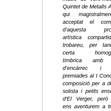
Quintet de Metalls A
qui magistralm
acceptat el com
d’aquesta prod
artística compart
trobareu, per tan
certa homogen
tímbrica amb 
d’encàrrec i 
premiades al I Con
composició per a d
solista i petits en
d'El Verger, però
ens aventurem a tr