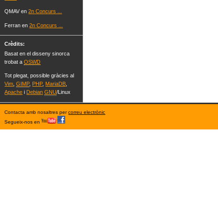
QMAV en
2n Concurs ...
Ferran en
2n Concurs ...
Crèdits:
Basat en el disseny sinorca
trobat a
OSWD
Tot plegat, possible gràcies al
Vim
,
GIMP
,
PHP
,
MariaDB
,
Apache
i
Debian
GNU
/Linux
Contacta amb nosaltres per
correu electrònic
Segueix-nos en