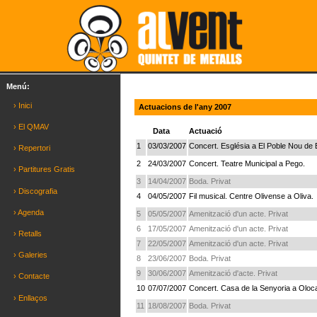
Menú:
› Inici
Actuacions de l'any 2007
› El QMAV
Data
Actuació
1
03/03/2007
Concert. Església a El Poble Nou de B
› Repertori
2
24/03/2007
Concert. Teatre Municipal a Pego.
› Partitures Gratis
3
14/04/2007
Boda. Privat
› Discografia
4
04/05/2007
Fil musical. Centre Olivense a Oliva.
› Agenda
5
05/05/2007
Amenització d'un acte. Privat
6
17/05/2007
Amenització d'un acte. Privat
› Retalls
7
22/05/2007
Amenització d'un acte. Privat
› Galeries
8
23/06/2007
Boda. Privat
9
30/06/2007
Amenització d'acte. Privat
› Contacte
10
07/07/2007
Concert. Casa de la Senyoria a Oloc
› Enllaços
11
18/08/2007
Boda. Privat