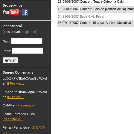
12
04/09/2007
Concert. Teatre Odeon a Calp.
Segueix-nos:
13
25/09/2007
Concert. Saló de plenaris de l'Ajuntam
14
29/09/2007
Boda Civil. Privat
15
07/10/2007
Concert 15 anys. Auditori Municipal a
Identificació
(sols usuaris registrats)
Nom:
Pass:
Darrers Comentaris
LofXZKPKNBabCApuGqIWXul
en
II Festival...
LofXZKPKNBabCApuGqIWXul
en
II Festival...
QMAV en
Presentació...
Joana Ferrando D. en
Presentació...
Ferran Ferrando en
El QMAV
cre...