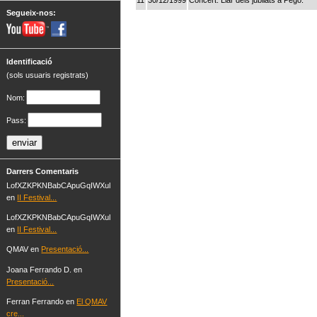
Segueix-nos:
Identificació
(sols usuaris registrats)
Nom:
Pass:
Darrers Comentaris
LofXZKPKNBabCApuGqIWXul
en
II Festival...
LofXZKPKNBabCApuGqIWXul
en
II Festival...
QMAV en
Presentació...
Joana Ferrando D. en
Presentació...
Ferran Ferrando en
El QMAV
cre...