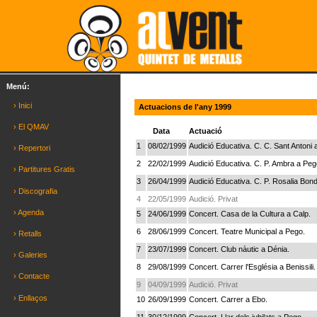
Menú:
› Inici
Actuacions de l'any 1999
› El QMAV
Data
Actuació
1
08/02/1999
Audició Educativa. C. C. Sant Antoni 
› Repertori
2
22/02/1999
Audició Educativa. C. P. Ambra a Peg
› Partitures Gratis
3
26/04/1999
Audició Educativa. C. P. Rosalia Bond
› Discografia
4
22/05/1999
Audició. Privat
› Agenda
5
24/06/1999
Concert. Casa de la Cultura a Calp.
6
28/06/1999
Concert. Teatre Municipal a Pego.
› Retalls
7
23/07/1999
Concert. Club nàutic a Dénia.
› Galeries
8
29/08/1999
Concert. Carrer l'Església a Benissili.
› Contacte
9
04/09/1999
Audició. Privat
› Enllaços
10
26/09/1999
Concert. Carrer a Ebo.
11
30/12/1999
Concert. Llar dels jubilats a Pego.